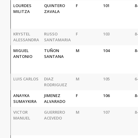
LOURDES
QUINTERO
F
101
8
MILITZA
ZAVALA
KRYSTEL
RUSSO
F
103
8
ALESSANDRA
SANTAMARIA
MIGUEL
TUÑON
M
104
8
ANTONIO
SANTANA
LUIS CARLOS
DIAZ
M
105
6
RODRIGUEZ
ANAYKA
JIMENEZ
F
106
8
SUMAYKIRA
ALVARADO
VICTOR
GUERRERO
M
107
8
MANUEL
ACEVEDO