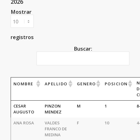
2026
Mostrar
registros
Buscar:
N
NOMBRE
APELLIDO
GENERO
POSICION
D
C
CESAR
PINZON
M
1
8
AUGUSTO
MENDEZ
ANA ROSA
VALDES
F
10
4
FRANCO DE
MEDINA