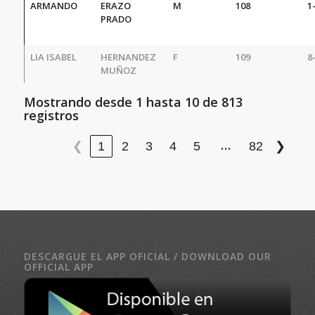
ARMANDO
ERAZO
M
108
1
PRADO
LIA ISABEL
HERNANDEZ
F
109
8
MUÑOZ
Mostrando desde 1 hasta 10 de 813
registros
…
1
2
3
4
5
82
❮
❯
DESCARGUE EL APP OFICIAL / DOWNLOAD OUR
OFFICIAL APP