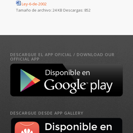
Ley-6-de-2002
Tamaño de archivo:
24 KB
Descargas:
852
DESCARGUE EL APP OFICIAL / DOWNLOAD OUR
OFFICIAL APP
DESCARGUE DESDE APP GALLERY