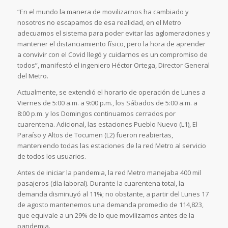
“En el mundo la manera de movilizarnos ha cambiado y
nosotros no escapamos de esa realidad, en el Metro
adecuamos el sistema para poder evitar las aglomeraciones y
mantener el distanciamiento físico, pero la hora de aprender
a convivir con el Covid llegó y cuidarnos es un compromiso de
todos”, manifestó el ingeniero Héctor Ortega, Director General
del Metro.
Actualmente, se extendió el horario de operación de Lunes a
Viernes de 5:00 a.m. a 9:00 p.m., los Sábados de 5:00 a.m. a
8:00 p.m. y los Domingos continuamos cerrados por
cuarentena. Adicional, las estaciones Pueblo Nuevo (L1), El
Paraíso y Altos de Tocumen (L2) fueron reabiertas,
manteniendo todas las estaciones de la red Metro al servicio
de todos los usuarios.
Antes de iniciar la pandemia, la red Metro manejaba 400 mil
pasajeros (día laboral). Durante la cuarentena total, la
demanda disminuyó al 11%; no obstante, a partir del Lunes 17
de agosto mantenemos una demanda promedio de 114,823,
que equivale a un 29% de lo que movilizamos antes de la
pandemia.