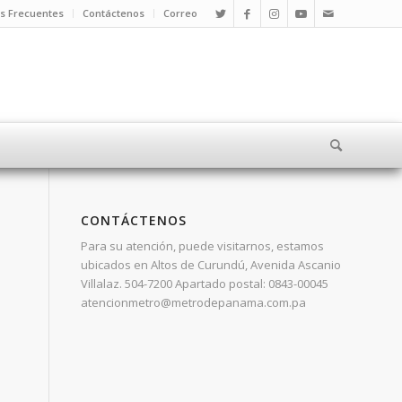
s Frecuentes
Contáctenos
Correo
CONTÁCTENOS
Para su atención, puede visitarnos, estamos
ubicados en Altos de Curundú, Avenida Ascanio
Villalaz. 504-7200 Apartado postal: 0843-00045
atencionmetro@metrodepanama.com.pa