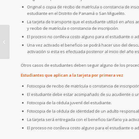
Original o copia de recibo de matrícula o constancia de insc
estudiante en el Distrito de Panamá o San Miguelito.
La tarjeta de transporte que el estudiante utilizó en años 
y recibo de matrícula o constancia de inscripción.
El proceso no conlleva costo alguno para el estudiante o a
Una vez activado el beneficio se podrá hacer uso del descuen
SERVICIO PARCIAL EN
activación si esta es efectuada posterior al inicio del año es
LA LÍNEA 1
MOMENTÁNEAMENTE
Otros casos de estudiantes deben seguir alguno de los proced
Estudiantes que aplican a la tarjeta por primera vez
Fotocopia de recibo de matrícula o constancia de inscripció
El estudiante debe estar acompañado de su acudiente o u
Fotocopia de la cédula juvenil del estudiante.
Fotocopia de la cédula de identidad de un adulto responsab
La tarjeta será entregada con el beneficio tarifario ya act
El proceso no conlleva costo alguno para el estudiante o a